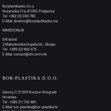
Borplastikaeko d.o.o.
Kozaračka 21a, 81000, Podgorica
Tel: +382 20/240 780
E-Mail: direktor@borplastikaeko.me
MAKEDONIJA
EHI dooel
3 Makedonska brigada bb , Skopje
Tel : +389 22/460-075
E-Mail: contact@ehi.com.mk
BOR-PLASTIKA D.O.O.
Glavna 2 | 31309 Kneževi Vinogradi
Hrvatska
Tel : +385 31/730-881
E-Mail: bor-plastika@bor-plastika.hr