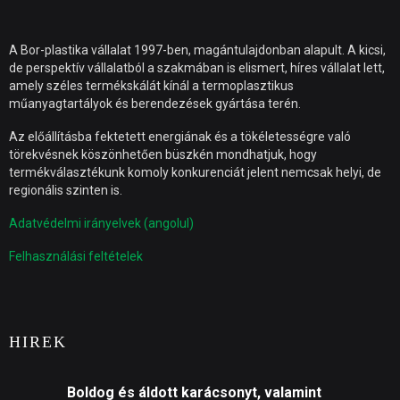
A Bor-plastika vállalat 1997-ben, magántulajdonban alapult. A kicsi,
de perspektív vállalatból a szakmában is elismert, híres vállalat lett,
amely széles termékskálát kínál a termoplasztikus
műanyagtartályok és berendezések gyártása terén.
Az előállításba fektetett energiának és a tökéletességre való
törekvésnek köszönhetően büszkén mondhatjuk, hogy
termékválasztékunk komoly konkurenciát jelent nemcsak helyi, de
regionális szinten is.
Adatvédelmi irányelvek (angolul)
Felhasználási feltételek
HIREK
Boldog és áldott karácsonyt, valamint