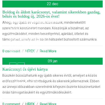
karácsonyt, valamint
kártya
kártya
22 dec
Boldog és áldott karácsonyt, valamint sikerekben gazdag,
sikerekben gazdag,
Büszkén búcsúzhatunk egy újabb
Büszkén búcsúzhatunk egy újabb
békés és boldog új, 2026-os évet!
sikeres évtől, amelyet a közös
sikeres évtől, amelyet kemény
békés és boldog új,
erőfeszítéseink, elhivatottságunk
munka, elkötelezettség és közösen
Ahogy egy újabb év végéhez közeledünk, mindenekelőtt
és sikereink jellemeznek. Ebben az
elért sikerek jellemeznek.
szeretnénk köszönetet mondani. Köszönjük a bizalmat, az
2026-os évet!
ünnepi időszakban szeretnénk
együttműködést, minden beszélgetést, ajánlást, ötletet és
kifejezni őszinte köszönetünket
Ahogy egy újabb év végéhez
21. december 2023.
támogatást, amely az év során hátszelet biztosított számunkra.
óriási támogatásukért és
közeledünk, mindenekelőtt
együttműködésükért.
szeretnénk köszönetet mondani.
0 comment
  /  
HÍREK
  /  
Read More
Köszönjük a bizalmat, az
együttműködést, minden
9. január 2025.
beszélgetést, ajánlást, ötletet és
09 jan
támogatást, amely az év során
Karácsonyi és újévi kártya
hátszelet biztosított számunkra.
Büszkén búcsúzhatunk egy újabb sikeres évtől, amelyet a közös
erőfeszítéseink, elhivatottságunk és sikereink jellemeznek. Ebben
22. december 2025.
az ünnepi időszakban szeretnénk kifejezni őszinte köszönetünket
óriási támogatásukért és együttműködésükért.
0 comment
  /  
HÍREK
  /  
Read More