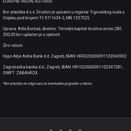
EORI/PIB: HR29676373000
Bor-plastika d.o.o. Društvo je upisano u registar Trgovačkog suda u
Osijeku pod brojem Tt-97/1634-2, MB 1337025.
Uprava: Atila Borbaš, direktor. Temeljni kapital društva iznosi 280
200,00 kn i uplaćen je u cijelosti.
Žiro računi:
Hypo Alpe Adria Bank d.d. Zagreb, IBAN: HR5025000091102043902
Zagrebačka banka d.d., Zagreb, IBAN: HR1023600001102347281,
SWIFT: ZABAHR2X
*Bor-plastika ne odgovara za eventualne pogreške u tekstu