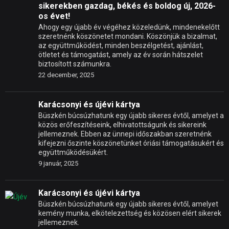
sikerekben gazdag, békés és boldog új, 2026-
os évet!
Ahogy egy újabb év végéhez közeledünk, mindenekelőtt
szeretnénk köszönetet mondani. Köszönjük a bizalmat,
az együttműködést, minden beszélgetést, ajánlást,
ötletet és támogatást, amely az év során hátszelet
biztosított számunkra.
22 december, 2025
Karácsonyi és újévi kártya
Büszkén búcsúzhatunk egy újabb sikeres évtől, amelyet a
közös erőfeszítéseink, elhivatottságunk és sikereink
jellemeznek. Ebben az ünnepi időszakban szeretnénk
kifejezni őszinte köszönetünket óriási támogatásukért és
együttműködésükért.
9 január, 2025
Karácsonyi és újévi kártya
Büszkén búcsúzhatunk egy újabb sikeres évtől, amelyet
kemény munka, elkötelezettség és közösen elért sikerek
jellemeznek.